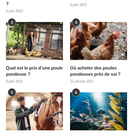
?
6 juin 2022
6 juin 2022
3
4
Quel est le prix d’une poule
Où acheter des poules
pondeuse ?
pondeuses près de soi ?
6 juin 2022
21 janvier 2023
5
6