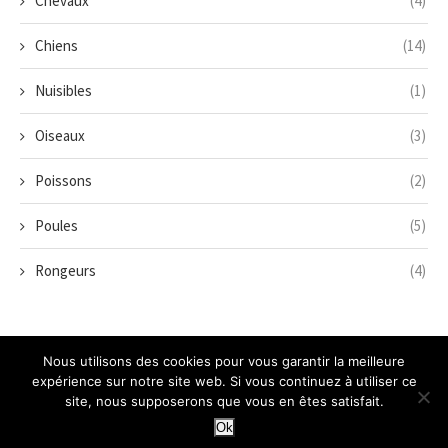
Chevaux
(4)
Chiens
(14)
Nuisibles
(1)
Oiseaux
(3)
Poissons
(2)
Poules
(5)
Rongeurs
(4)
Nous utilisons des cookies pour vous garantir la meilleure
Accueil
La société
Contact
Mentions légales
Plan du site
expérience sur notre site web. Si vous continuez à utiliser ce
Connexion
Inscription
site, nous supposerons que vous en êtes satisfait.
@2024 - Tous droits réservés -
@Animal Club Le Furet
Ok