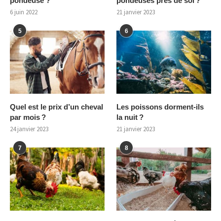
pondeuse ?
pondeuses près de soi ?
6 juin 2022
21 janvier 2023
5
6
Quel est le prix d’un cheval
Les poissons dorment-ils
par mois ?
la nuit ?
24 janvier 2023
21 janvier 2023
7
8