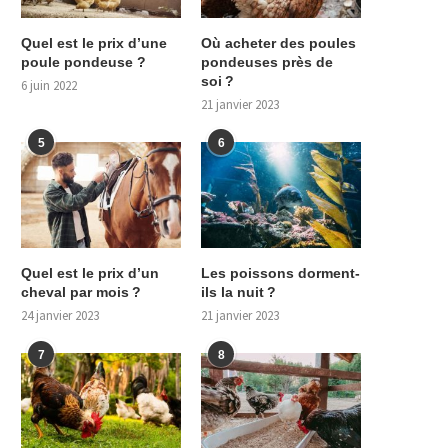
Quel est le prix d’une
Où acheter des poules
poule pondeuse ?
pondeuses près de
soi ?
6 juin 2022
21 janvier 2023
5
6
Quel est le prix d’un
Les poissons dorment-
cheval par mois ?
ils la nuit ?
24 janvier 2023
21 janvier 2023
7
8