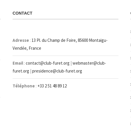
CONTACT
Adresse
:
13 Pl. du Champ de Foire, 85600 Montaigu-
Vendée, France
Email
:
contact@club-furet.org
|
webmaster@club-
furet.org
|
presidence@club-furet.org
Téléphone
:
+33 2 51 48 89 12